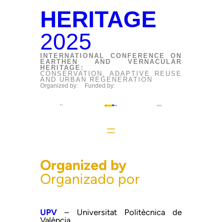
HERITAGE
2025
INTERNATIONAL CONFERENCE ON
EARTHEN AND VERNACULAR
HERITAGE:
CONSERVATION, ADAPTIVE REUSE
AND URBAN REGENERATION
Organized by:
Funded by:
Organized by
Organizado por
UPV
– Universitat Politècnica de
València